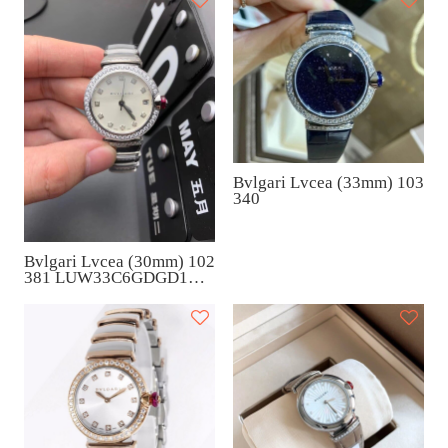
Bvlgari Lvcea (33mm) 103
340
Bvlgari Lvcea (30mm) 102
381 LUW33C6GDGD1D/1
1